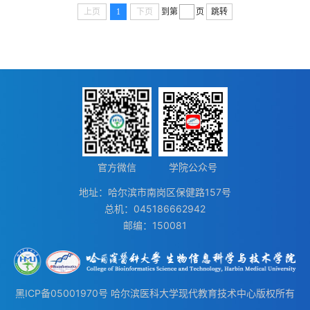
定，对符合学位授予条件者，授予学士学位
上页
1
下页
到第
页
跳转
官方微信
学院公众号
地址：哈尔滨市南岗区保健路157号
总机：045186662942
邮编：150081
黑ICP备05001970号
哈尔滨医科大学现代教育技术中心版权所有