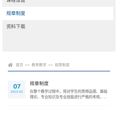
课程设置
规章制度
资料下载
首页
>>
教育教学
>>
规章制度
规章制度
07
在整个教学过程中，将对学生的思想品德、基础
2023-02
理论、专业知识及专业技能进行严格的考核，成
绩合格，达到规定的学分标准，完成毕业论文撰
写并通过论文答辩，准予毕业。根据《中华人民
共和国学位条例》和学校学士学位授予有关规