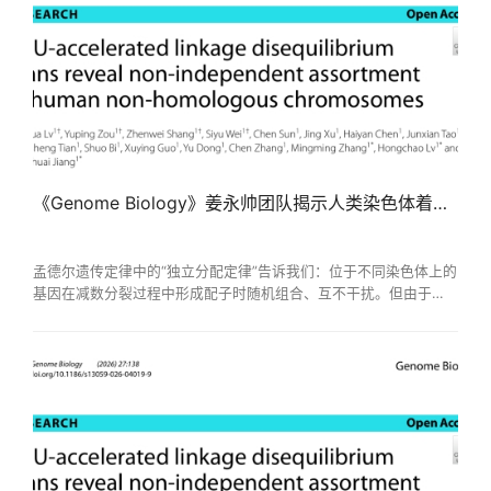
《Genome Biology》姜永帅团队揭示人类染色体着丝粒区域非独立分配
孟德尔遗传定律中的“独立分配定律”告诉我们：位于不同染色体上的
基因在减数分裂过程中形成配子时随机组合、互不干扰。但由于百
万亿次的超大计算量的阻碍，这一现象从未在全基因组尺度上被严
格验证。近日，生物信息科学与技术学院姜永帅教授团队在生物学
权威期刊《GenomeBiology》上发表了题为“GPU-accelerated
linkage disequilibrium scans reveal non-independent assortment
of human non-homologous chromosomes”的研究...