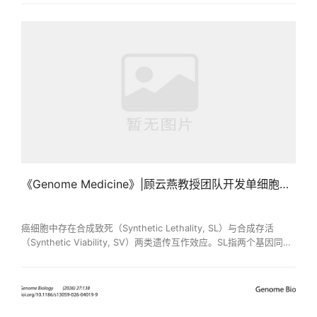
围。近年来，随着高通量测序技术的快速发展和人工智能方法在生
物医学领域的广泛应用，大规模基因组数据为免疫治疗响应预测提
供了新的机遇。然而，如何有效整合复杂的基因组变异信息与生物
学通路网络拓扑知识，从而提高免疫治疗响应预测的准确性...
《Genome Medicine》|顾云燕教授团队开发单细胞药物敏感性预测新方法DISCERN
癌细胞中存在合成致死（Synthetic Lethality, SL）与合成存活
（Synthetic Viability, SV）两类遗传互作效应。SL指两个基因同时
改变可导致细胞死亡，SV则能挽救单个基因改变带来的致死效应。
SL已被视为探索癌症治疗靶点和药物敏感性标志物的重要途径，而
SV则与癌细胞耐药性密切相关。当前识别遗传互作的方法主要依赖
Bulk转录组数据，掩盖了肿瘤微环境中不同细胞的特异性效应。如
何在单细胞分辨率下系统解析遗传互作效应并用于癌...