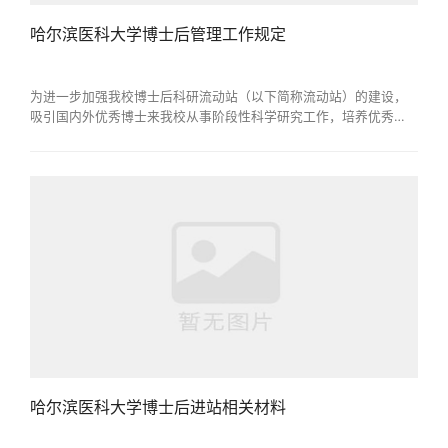
哈尔滨医科大学博士后管理工作规定
为进一步加强我校博士后科研流动站（以下简称流动站）的建设，
吸引国内外优秀博士来我校从事阶段性科学研究工作，培养优秀师
资，激发博士后研究人员（以下简称博士后）的积极性，根据人力
资源和社会保障部、全国博士后管委会《博士后管理工作规定》
（国人部发〔2006〕149号）、“关于贯彻落实《国务院办公厅关于
改革完善博士后制度的意见》有关问题的通知”（人社部发〔2017〕
20号）、《博士后工作日常管理有关政策》（2017年编...
哈尔滨医科大学博士后进站相关材料