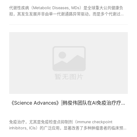
代谢性疾病（Metabolic Diseases, MDs）是全球重大公共健康负
担，其发生发展并非由单一代谢通路异常驱动，而是多个代谢过
程、细胞类型与微环境信号共同重塑的结果。然而，现有研究多聚
焦于孤立通路或单一疾病，难以系统解析不同代谢性疾病之间共享
与特异的代谢调控规律。为突破这一局限，哈尔滨医科大学生物信
息科学与技术学院张云鹏教授团队系统整合公开单细胞RNA测序数
据，构建了覆盖七类主要代谢性疾病的单细胞代谢图谱，并...
《Science Advances》|韩俊伟团队在AI免疫治疗疗效预测领域再取重要进展
免疫治疗，尤其是免疫检查点抑制剂（immune checkpoint
inhibitors, ICIs）的广泛应用，显著改善了多种肿瘤患者的临床预
后，但患者间普遍存在的治疗响应的异质性，限制了其临床获益范