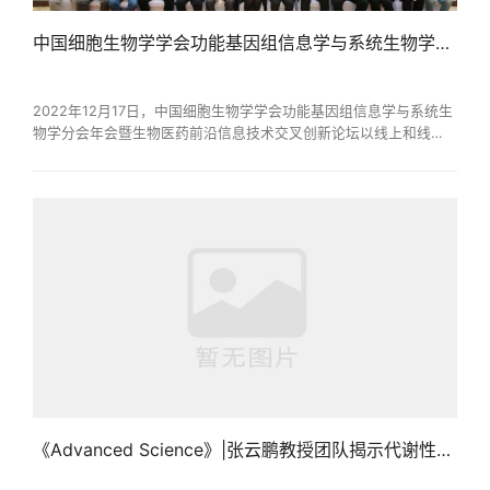
中国细胞生物学学会功能基因组信息学与系统生物学分会年会顺利召开
2022年12月17日，中国细胞生物学学会功能基因组信息学与系统生
物学分会年会暨生物医药前沿信息技术交叉创新论坛以线上和线下
会议结合形式成功召开。本次会议由中国细胞生物学学会功能基因
组信息学与系统生物学分会主办，黑龙江省生物信息学学会、浙江
省生物信息学学会和海南医学院热带转化医学教育部重点实验室承
办。会议邀请了中国工程院院士程书均教授等来自国内科研机构和
高校的25名优秀专家学者做专题学术报告，线下线上参...
《Advanced Science》|张云鹏教授团队揭示代谢性疾病的模块化代谢重塑机制并发现潜在治疗靶点