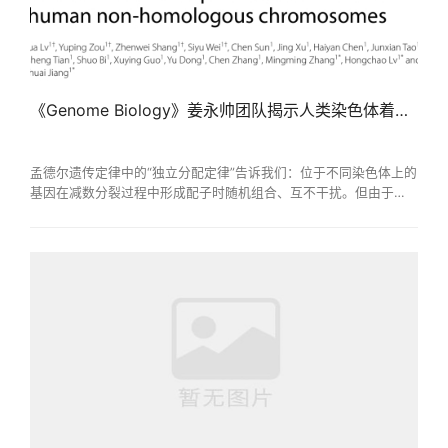
《Genome Biology》姜永帅团队揭示人类染色体着丝粒区域非独立分配
孟德尔遗传定律中的“独立分配定律”告诉我们：位于不同染色体上的
基因在减数分裂过程中形成配子时随机组合、互不干扰。但由于百
万亿次的超大计算量的阻碍，这一现象从未在全基因组尺度上被严
格验证。近日，生物信息科学与技术学院姜永帅教授团队在生物学
权威期刊《GenomeBiology》上发表了题为“GPU-accelerated
linkage disequilibrium scans reveal non-independent assortment
of human non-homologous chromosomes”的研究...