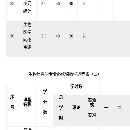
35
多元
3.0
56
48
8
统计
生物
医学
36
2.5
48
20
28
网络
资源
生物信息学专业必修课教学进程表（二）
学时数
学
序
总
课程
实验
分
名称
或
号
学
理论
一
二
数
实习
时