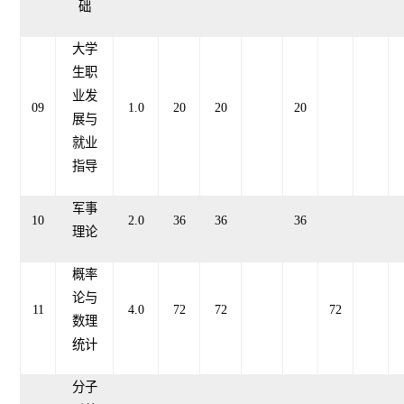
础
大学
生职
业发
09
1.0
20
20
20
展与
就业
指导
军事
10
2.0
36
36
36
理论
概率
论与
11
4.0
72
72
72
数理
统计
分子