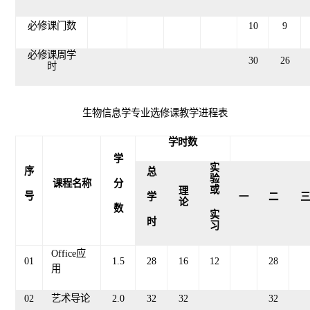
必修课门数
10
9
必修课周学
30
2
6
时
生物信息学专业选修课教学进程表
学时数
学
实
序
总
验
课程名称
分
或
理
号
学
一
二
三
论
数
实
时
习
Office应
01
1.5
28
16
12
28
用
02
艺术导论
2
.
0
32
32
32