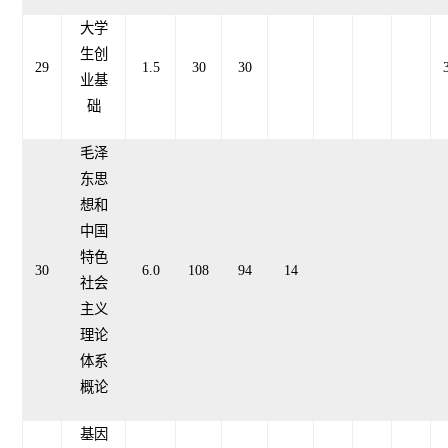
大学
生创
29
1.5
30
30
业基
础
毛泽
东思
想和
中国
特色
30
6.0
108
94
14
社会
主义
理论
体系
概论
基因