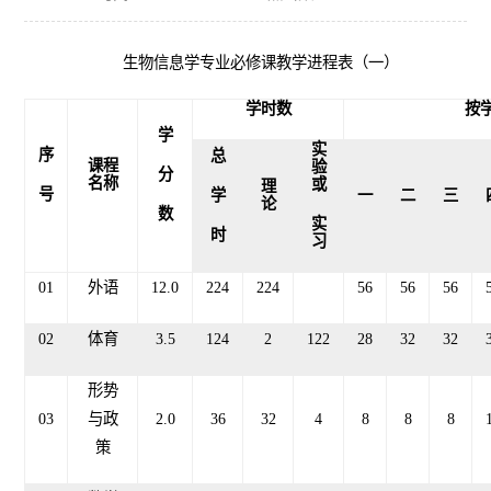
生物信息学专业必修课教学进程表（一）
学时数
按
学
实
序
总
课程
验
分
名称
或
理
号
学
一
二
三
论
数
实
时
习
01
外语
12.0
224
224
56
56
56
02
体育
3.5
124
2
122
28
32
32
形势
03
与政
2.0
36
32
4
8
8
8
策